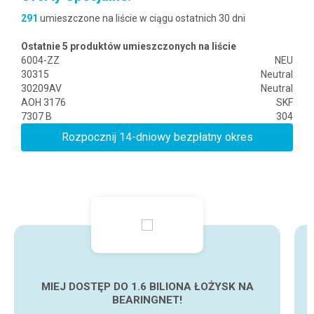
291
umieszczone na liście w ciągu ostatnich 30 dni
Ostatnie 5 produktów umieszczonych na liście
6004-ZZ
NEU
30315
Neutral
30209AV
Neutral
AOH 3176
SKF
7307 B
304
Rozpocznij 14-dniowy bezpłatny okres
próbny
MIEJ DOSTĘP DO 1.6 BILIONA ŁOŻYSK NA
BEARINGNET!