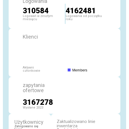
Logowania
310584
4162481
Logowań w zeszłym
Logowania od początku
miesiącu
roku
Klienci
Aktywni
Members
członkowie
zapytania
ofertowe
3167278
Wysłane 2023
Użytkownicy
Zaktualizowano linie
inwentarza
Zalogowano się