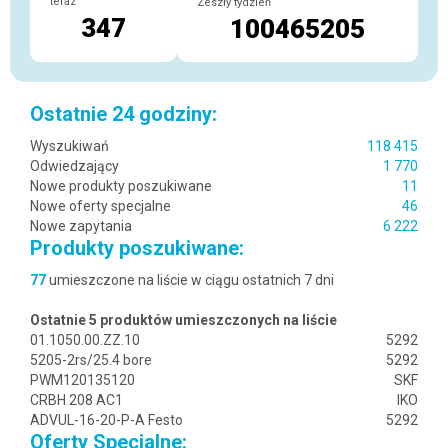
teraz
Zeszły tydzień
347
100465205
Ostatnie 24 godziny:
Wyszukiwań
118 415
Odwiedzający
1 770
Nowe produkty poszukiwane
11
Nowe oferty specjalne
46
Nowe zapytania
6 222
Produkty poszukiwane:
77
umieszczone na liście w ciągu ostatnich 7 dni
Ostatnie 5 produktów umieszczonych na liście
01.1050.00.ZZ.10
5292
5205-2rs/25.4 bore
5292
PWM120135120
SKF
CRBH 208 AC1
IKO
ADVUL-16-20-P-A Festo
5292
Oferty Specjalne: