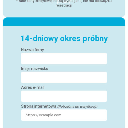
próbny
*Dane karty kredytowej nie są wymagane, nie ma obowiązku
rejestracji.
14-dniowy okres próbny
Nazwa firmy
Imię i nazwisko
Adres e-mail
Strona internetowa
(Potrzebne do weryfikacji)